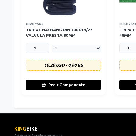
CHAOYANG
CHAOYAN
TRIPA CHAOYANG RIN 700X18/23
TRIPA 
VALVULA PRESTA 80MM
48MM
10,20 USD - 0,00 BS
Pedir Componente
KING
BIKE
Conoce más sobre nosotros